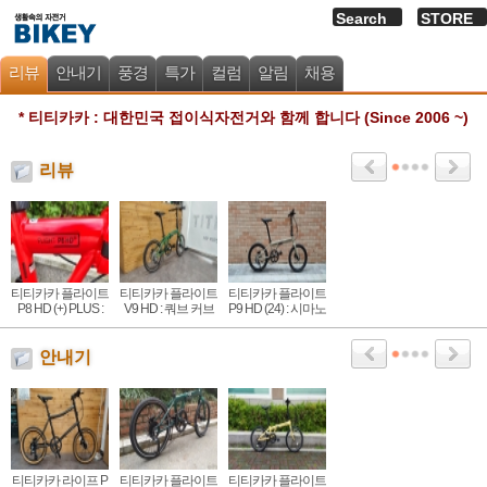
Search
STORE
리뷰
안내기
풍경
특가
컬럼
알림
채용
* 티티카카 : 대한민국 접이식자전거와 함께 합니다 (Since 2006 ~)
리뷰
티티카카 플라이트
티티카카 플라이트
티티카카 플라이트
P8 HD (+) PLUS :
V9 HD : 쿼브 커브
P9 HD (24) : 시마노
실드베어링 휠셋,
접이식, 시마노 9단
9단,HD 유압, 쉴드
시마노 HD 유압디
유압 디스크
베어링 고급형 휠
(1)
스크
셋
안내기
티티카카 라이프 P
티티카카 플라이트
티티카카 플라이트