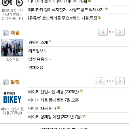
티티카카 클래식 튜닝! [네이버 카페]
티티카카 접이식자전거 : 차량트렁크 적재하기
[블로그] 접이식
자전거 브랜드
[유튜브] 로드싸이클 주요브랜드 기원,특징
정리 (다혼, 티티
카카 등등)
채용
경영진 소개
재무정보
입점 유통 안내
걸어온길
인재채용
알림
바이키 신입사원 채용 (2026년)
바이키 서울 동대문점 7월 오픈
바이키 채용 안내
바이키 신입사원
채용 (2026년)
바이키 양재점 이전 (2021년 7월)