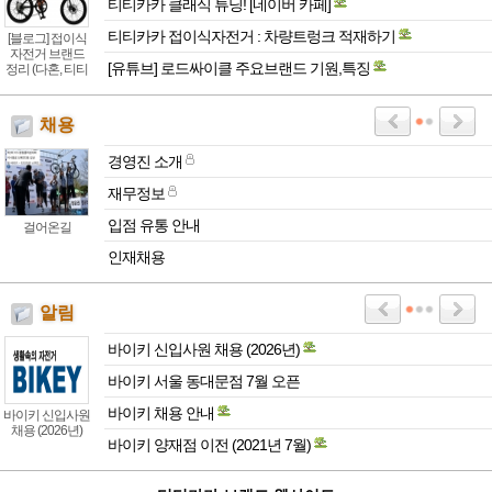
티티카카 클래식 튜닝! [네이버 카페]
티티카카 접이식자전거 : 차량트렁크 적재하기
[블로그] 접이식
자전거 브랜드
[유튜브] 로드싸이클 주요브랜드 기원,특징
정리 (다혼, 티티
카카 등등)
채용
경영진 소개
재무정보
입점 유통 안내
걸어온길
인재채용
알림
바이키 신입사원 채용 (2026년)
바이키 서울 동대문점 7월 오픈
바이키 채용 안내
바이키 신입사원
채용 (2026년)
바이키 양재점 이전 (2021년 7월)