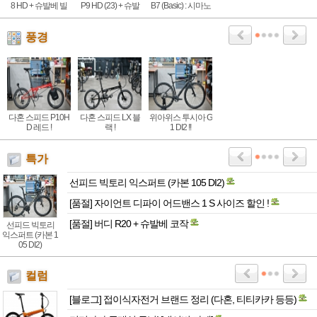
8 HD + 슈발베 빌
P9 HD (23) + 슈발
B7 (Basic) : 시마노
리봉커 : 15년이 지
베 마라톤레이서
7단 기어, 알루미늄
나고 다시
(경량 튜닝)
기본형 접이식자전
거
풍경
다혼 스피드 P10H
다혼 스피드 LX 블
위아위스 투시아 G
D 레드 !
랙 !
1 DI2 !!
특가
선피드 빅토리 익스퍼트 (카본 105 DI2)
[품절] 자이언트 디파이 어드밴스 1 S 사이즈 할인 !
[품절] 버디 R20 + 슈발베 코작
선피드 빅토리
익스퍼트 (카본 1
05 DI2)
컬럼
[블로그] 접이식자전거 브랜드 정리 (다혼, 티티카카 등등)