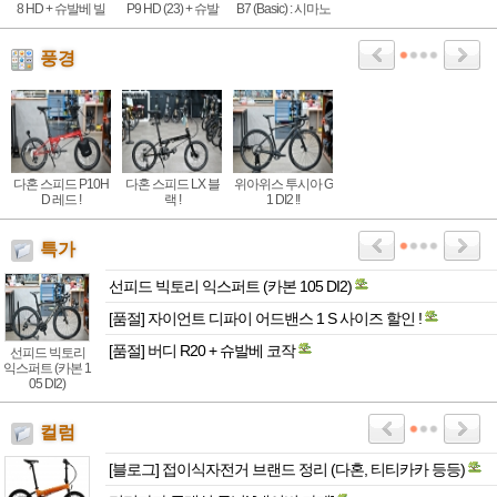
8 HD + 슈발베 빌
P9 HD (23) + 슈발
B7 (Basic) : 시마노
리봉커 : 15년이 지
베 마라톤레이서
7단 기어, 알루미늄
나고 다시
(경량 튜닝)
기본형 접이식자전
거
풍경
다혼 스피드 P10H
다혼 스피드 LX 블
위아위스 투시아 G
D 레드 !
랙 !
1 DI2 !!
특가
선피드 빅토리 익스퍼트 (카본 105 DI2)
[품절] 자이언트 디파이 어드밴스 1 S 사이즈 할인 !
[품절] 버디 R20 + 슈발베 코작
선피드 빅토리
익스퍼트 (카본 1
05 DI2)
컬럼
[블로그] 접이식자전거 브랜드 정리 (다혼, 티티카카 등등)